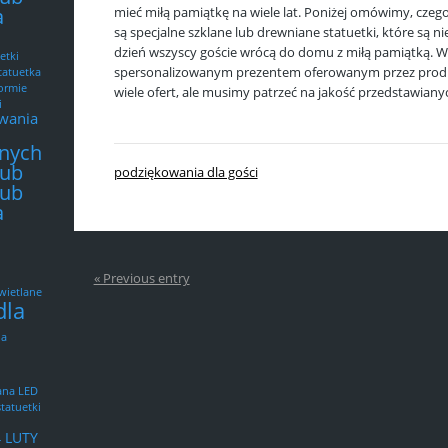
a
mieć miłą pamiątkę na wiele lat. Poniżej omówimy, czego
są specjalne szklane lub drewniane statuetki, które są ni
dzień wszyscy goście wrócą do domu z miłą pamiątką. Wa
etki
spersonalizowanym prezentem oferowanym przez produ
tatuetka
ormie
wiele ofert, ale musimy patrzeć na jakość przedstawian
i
wania
tnych
lub
podziękowania dla gości
lub
a
« Previous entry
wietlane
dla
na
ana LED
tatuetki
4 LUTY