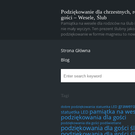
Podziękowanie dla chrzestnych, 
gości – Wesele, Ślub
Pamiątka na wesele dla rodziców na ślub i
nie mały wyczyn. Ten prezent ślubny jako
podziękowanie w formie magnesu to now
Strona Główna
Blog
Tagi
grawer
dobre podziękowania statuetka LED
pamiątka na wes
statuetka LED
podziękowania dla gości
podziękowania dla gości podświetlane
podziękowania dla gości ś
podziękowania dla gości ś