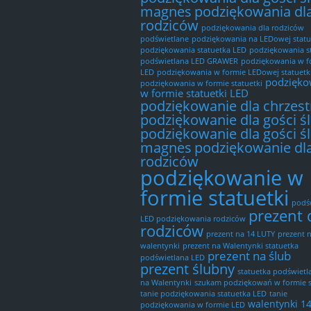
magnes
podziękowania dl
rodziców
podziękowania dla rodziców
podświetlane
podziękowania na LEDowej statu
podziękowania statuetka LED
podziękowania s
podświetlana LED GRAWER
podziękowania w f
LED
podziękowania w formie LEDowej statuetk
podzięko
podziękowania w formie statuetki
w formie statuetki LED
podziękowanie dla chrzes
podziękowanie dla gości ś
podziękowanie dla gości ś
magnes
podziękowanie dl
rodziców
podziękowanie w
formie statuetki
podś
prezent 
LED podziękowania rodziców
rodziców
prezent na 14 LUTY
prezent 
walentynki
prezent na Walentynki statuetka
prezent na ślub
podświetlana LED
prezent ślubny
statuetka podświetl
na Walentynki
szukam podziękowań w formie s
tanie podziękowania statuetka LED
tanie
walentynki 1
podziękowania w formie LED