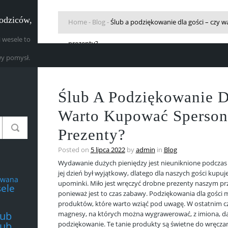
rodziców,
Home
-
Blog
-
Ślub a podziękowanie dla gości – czy
 wesele to
prezenty?
y pomysł.
Ślub A Podziękowanie D
Warto Kupować Sperson
Prezenty?
Posted on
5 lipca 2022
by
admin
in
Blog
Wydawanie dużych pieniędzy jest nieuniknione podczas 
jej dzień był wyjątkowy, dlatego dla naszych gości kupuj
owana
upominki. Miło jest wręczyć drobne prezenty naszym przy
ele
ponieważ jest to czas zabawy. Podziękowania dla gości
produktów, które warto wziąć pod uwagę. W ostatnim cza
lub
magnesy, na których można wygrawerować, z imiona, datę
lub
podziękowanie. Te tanie produkty są świetne do wręcza