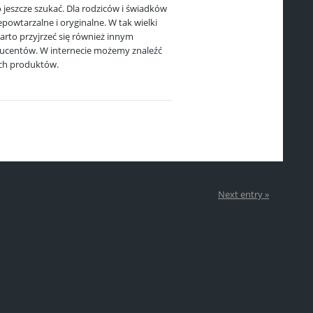
 jeszcze szukać. Dla rodziców i świadków
epowtarzalne i oryginalne. W tak wielki
rto przyjrzeć się również innym
centów. W internecie możemy znaleźć
ych produktów.
Next entry »