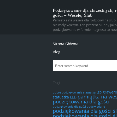
Podziękowanie dla chrzestnych, 
gości – Wesele, Ślub
Pamiątka na wesele dla rodziców na ślub i
nie mały wyczyn. Ten prezent ślubny jako
podziękowanie w formie magnesu to now
Strona Główna
Blog
Tagi
grawer
dobre podziękowania statuetka LED
pamiątka na wes
statuetka LED
podziękowania dla gości
podziękowania dla gości podświetlane
podziękowania dla gości ś
podziękowania dla gości ś