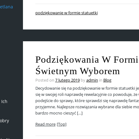
etlana
podziękowanie w formie statuetki
Podziękowania W Formie
Świetnym Wyborem
Posted on
7 lutego 2019
by
admin
in
Blog
Decydowanie się na podziękowanie w formie statuetki 
się w swojej roli naprawdę rewelacyjnie co powoduje, że
podejście do sprawy, które sprawdzi się naprawdę fantas
 Ich
przyjemne. Najlepsze rozwiązania wybrane dla siebie m
bardzo mocno cieszyć […]
obry
Read more
[Top]