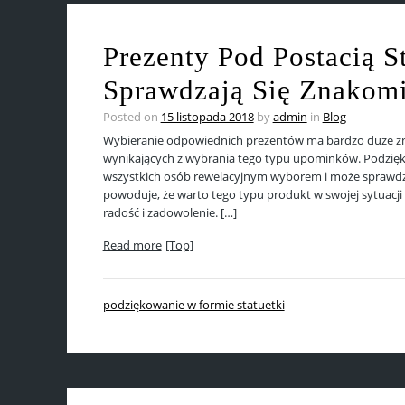
Prezenty Pod Postacią S
Sprawdzają Się Znakomi
Posted on
15 listopada 2018
by
admin
in
Blog
Wybieranie odpowiednich prezentów ma bardzo duże znac
wynikających z wybrania tego typu upominków. Podzięko
wszystkich osób rewelacyjnym wyborem i może sprawdz
powoduje, że warto tego typu produkt w swojej sytuacji
radość i zadowolenie. […]
Read more
[Top]
podziękowanie w formie statuetki