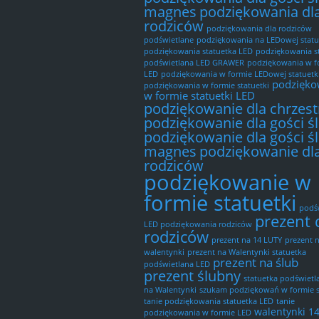
magnes
podziękowania dl
rodziców
podziękowania dla rodziców
podświetlane
podziękowania na LEDowej statu
podziękowania statuetka LED
podziękowania s
podświetlana LED GRAWER
podziękowania w f
LED
podziękowania w formie LEDowej statuetk
podzięko
podziękowania w formie statuetki
w formie statuetki LED
podziękowanie dla chrzes
podziękowanie dla gości ś
podziękowanie dla gości ś
magnes
podziękowanie dl
rodziców
podziękowanie w
formie statuetki
podś
prezent 
LED podziękowania rodziców
rodziców
prezent na 14 LUTY
prezent 
walentynki
prezent na Walentynki statuetka
prezent na ślub
podświetlana LED
prezent ślubny
statuetka podświetl
na Walentynki
szukam podziękowań w formie s
tanie podziękowania statuetka LED
tanie
walentynki 1
podziękowania w formie LED