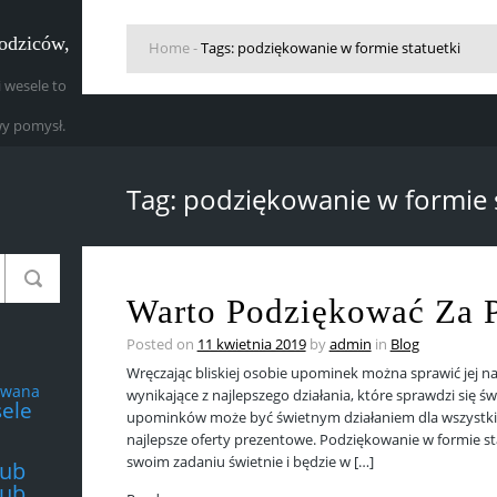
rodziców,
Home
-
Tags: podziękowanie w formie statuetki
 wesele to
y pomysł.
Tag: podziękowanie w formie s
Warto Podziękować Za P
Posted on
11 kwietnia 2019
by
admin
in
Blog
Wręczając bliskiej osobie upominek można sprawić jej 
owana
wynikające z najlepszego działania, które sprawdzi się ś
ele
upominków może być świetnym działaniem dla wszystkic
najlepsze oferty prezentowe. Podziękowanie w formie sta
swoim zadaniu świetnie i będzie w […]
lub
lub