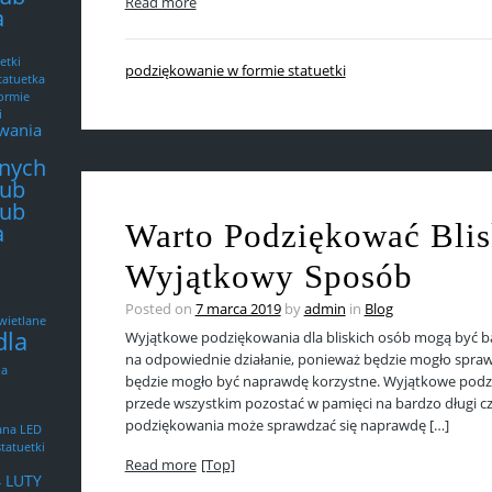
Read more
a
etki
podziękowanie w formie statuetki
tatuetka
ormie
i
wania
tnych
lub
lub
Warto Podziękować Bli
a
Wyjątkowy Sposób
Posted on
7 marca 2019
by
admin
in
Blog
wietlane
dla
Wyjątkowe podziękowania dla bliskich osób mogą być ba
na odpowiednie działanie, ponieważ będzie mogło sprawd
na
będzie mogło być naprawdę korzystne. Wyjątkowe podz
przede wszystkim pozostać w pamięci na bardzo długi cz
podziękowania może sprawdzać się naprawdę […]
ana LED
tatuetki
Read more
[Top]
4 LUTY